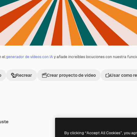
n el
generador de vídeos con IA
y añade increíbles locuciones con nuestra func
o
Recrear
Crear proyecto de vídeo
Usar como re
uste
Premium
Premium
By clicking “Accept All Cookies”, you ag