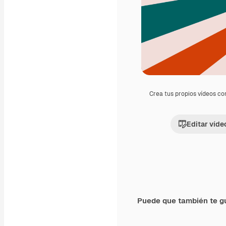
Crea tus propios vídeos co
Editar víde
Puede que también te g
Premium
Premium