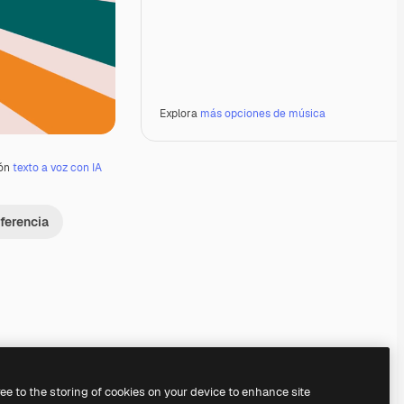
Explora
más opciones de música
ión
texto a voz con IA
ferencia
Premium
Premium
Premium
Premium
ree to the storing of cookies on your device to enhance site