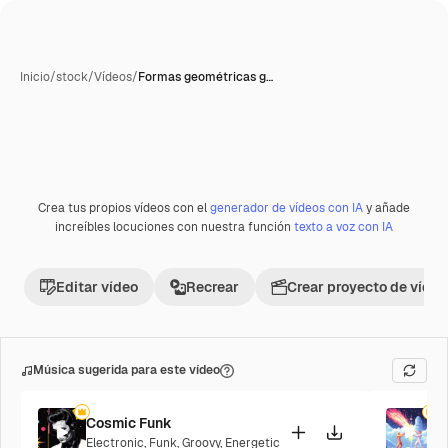
Inicio
/
stock
/
Vídeos
/
Formas geométricas g…
Crea tus propios vídeos con el
generador de vídeos con IA
y añade
Premium
increíbles locuciones con nuestra función
texto a voz con IA
Editar vídeo
Recrear
Crear proyecto de vídeo
Música sugerida para este vídeo
Cosmic Funk
F
Electronic
,
Funk
,
Groovy
,
Energetic
P