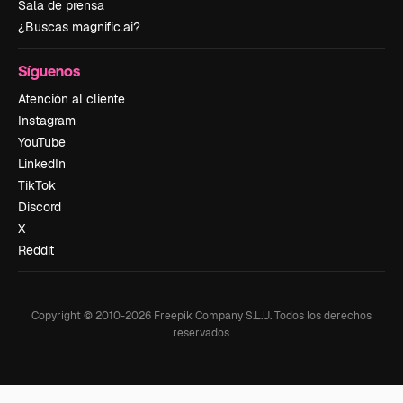
Sala de prensa
¿Buscas magnific.ai?
Síguenos
Atención al cliente
Instagram
YouTube
LinkedIn
TikTok
Discord
X
Reddit
Copyright © 2010-
2026
Freepik Company S.L.U.
Todos los derechos
reservados
.