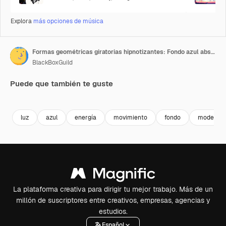
Explora
más opciones de música
Formas geométricas giratorias hipnotizantes: Fondo azul abstracto con triángulos giratorios - Elemento de diseño moderno para gráficos en movimiento vibrantes y efectos visuales en resolución 4K
BlackBoxGuild
Puede que también te guste
Premium
Premium
Premium
Premium
luz
azul
energía
movimiento
fondo
moderno
La plataforma creativa para dirigir tu mejor trabajo. Más de un
millón de suscriptores entre creativos, empresas, agencias y
estudios.
Español