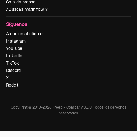
Sala de prensa
¿Buscas magnific.ai?
Síguenos
Atención al cliente
Instagram
YouTube
LinkedIn
TikTok
Discord
X
Reddit
Copyright © 2010-
2026
Freepik Company S.L.U.
Todos los derechos
reservados
.