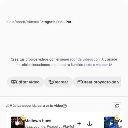
Inicio
/
stock
/
Vídeos
/
Fotógrafo Eric - Por…
Crea tus propios vídeos con el
generador de vídeos con IA
y añade
Premium
increíbles locuciones con nuestra función
texto a voz con IA
Editar vídeo
Recrear
Crear proyecto de vídeo
Música sugerida para este vídeo
Mellows Hues
Galac
Jazz
,
Lounge
,
Peaceful
,
Playful
Loung