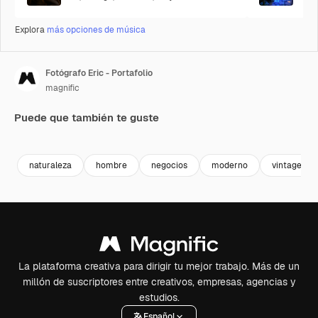
Explora
más opciones de música
Fotógrafo Eric - Portafolio
magnific
Puede que también te guste
Premium
Premium
naturaleza
hombre
negocios
moderno
vintage
La plataforma creativa para dirigir tu mejor trabajo. Más de un
millón de suscriptores entre creativos, empresas, agencias y
estudios.
Español