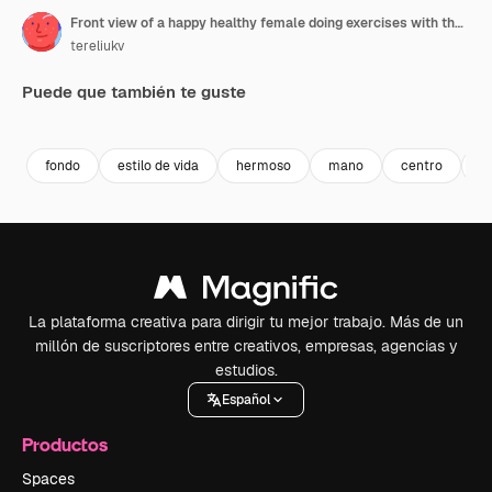
Front view of a happy healthy female doing exercises with the ropes in the gym. Young athletic girl in sportswear flexing muscles with two long cables Vertical video
tereliukv
Puede que también te guste
Premium
Premium
Premium
Premium
fondo
estilo de vida
hermoso
mano
centro
d
La plataforma creativa para dirigir tu mejor trabajo. Más de un
millón de suscriptores entre creativos, empresas, agencias y
estudios.
Español
Productos
Spaces