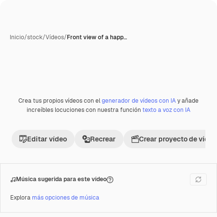
Inicio
/
stock
/
Vídeos
/
Front view of a happ…
Crea tus propios vídeos con el
generador de vídeos con IA
y añade
Premium
increíbles locuciones con nuestra función
texto a voz con IA
Editar vídeo
Recrear
Crear proyecto de vídeo
Música sugerida para este vídeo
Explora
más opciones de música