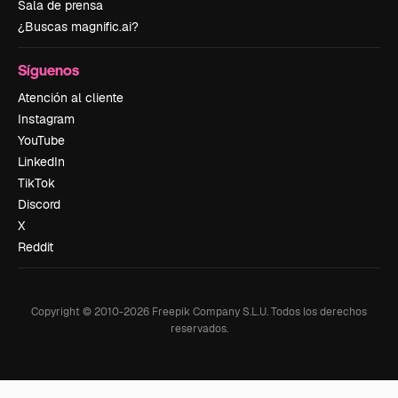
Sala de prensa
¿Buscas magnific.ai?
Síguenos
Atención al cliente
Instagram
YouTube
LinkedIn
TikTok
Discord
X
Reddit
Copyright © 2010-
2026
Freepik Company S.L.U.
Todos los derechos
reservados
.