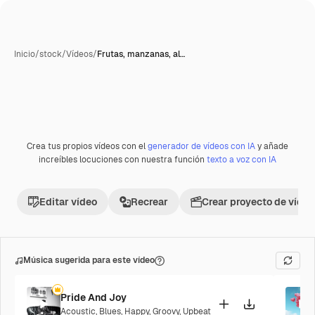
Inicio
/
stock
/
Vídeos
/
Frutas, manzanas, al…
Crea tus propios vídeos con el
generador de vídeos con IA
y añade
Premium
increíbles locuciones con nuestra función
texto a voz con IA
Editar vídeo
Recrear
Crear proyecto de vídeo
Música sugerida para este vídeo
Pride And Joy
Acoustic
,
Blues
,
Happy
,
Groovy
,
Upbeat