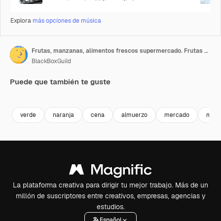
Explora
más opciones de música
Frutas, manzanas, alimentos frescos supermercado. Frutas del mercado
BlackBoxGuild
Puede que también te guste
Premium
Premium
Generado por IA
Premium
Premium
Generado p
verde
naranja
cena
almuerzo
mercado
manz
La plataforma creativa para dirigir tu mejor trabajo. Más de un
millón de suscriptores entre creativos, empresas, agencias y
estudios.
Español