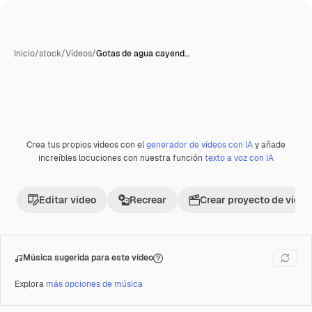
Inicio
/
stock
/
Vídeos
/
Gotas de agua cayend…
Crea tus propios vídeos con el
generador de vídeos con IA
y añade
Premium
increíbles locuciones con nuestra función
texto a voz con IA
Editar vídeo
Recrear
Crear proyecto de vídeo
Música sugerida para este vídeo
Explora
más opciones de música