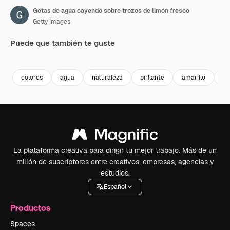
Gotas de agua cayendo sobre trozos de limón fresco
Getty Images
Puede que también te guste
Premium
Premium
Premium
Premium
colores
agua
naturaleza
brillante
amarillo
co
La plataforma creativa para dirigir tu mejor trabajo. Más de un
millón de suscriptores entre creativos, empresas, agencias y
estudios.
Español
Productos
Spaces