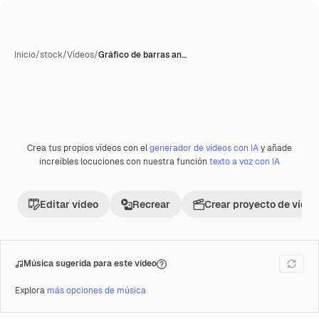
Inicio
/
stock
/
Vídeos
/
Gráfico de barras an…
Crea tus propios vídeos con el
generador de vídeos con IA
y añade
Premium
increíbles locuciones con nuestra función
texto a voz con IA
Editar vídeo
Recrear
Crear proyecto de vídeo
Música sugerida para este vídeo
Explora
más opciones de música