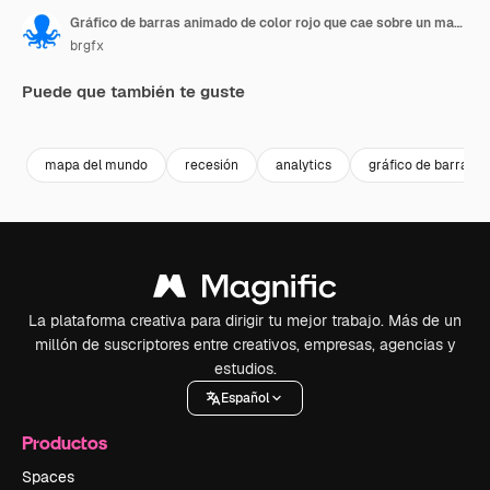
Gráfico de barras animado de color rojo que cae sobre un mapamundi y destaca la crisis económica con indicadores de flechas que caen.
brgfx
Puede que también te guste
Premium
Premium
Premium
Premium
mapa del mundo
recesión
analytics
gráfico de barras
La plataforma creativa para dirigir tu mejor trabajo. Más de un
millón de suscriptores entre creativos, empresas, agencias y
estudios.
Español
Productos
Spaces