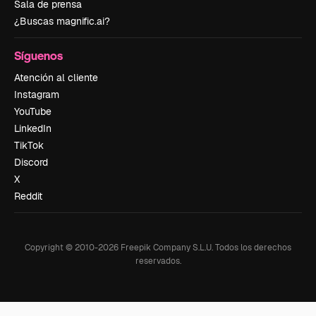
Sala de prensa
¿Buscas magnific.ai?
Síguenos
Atención al cliente
Instagram
YouTube
LinkedIn
TikTok
Discord
X
Reddit
Copyright © 2010-
2026
Freepik Company S.L.U.
Todos los derechos
reservados
.