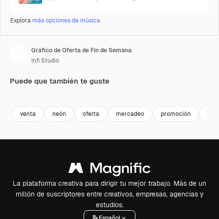
Explora
más opciones de música
Gráfico de Oferta de Fin de Semana
Infi Studio
Puede que también te guste
Premium
Premium
Premium
Premium
venta
neón
oferta
mercadeo
promoción
publ
La plataforma creativa para dirigir tu mejor trabajo. Más de un
millón de suscriptores entre creativos, empresas, agencias y
estudios.
Español