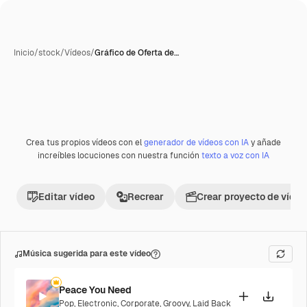
Inicio
/
stock
/
Vídeos
/
Gráfico de Oferta de…
Crea tus propios vídeos con el
generador de vídeos con IA
y añade
Premium
increíbles locuciones con nuestra función
texto a voz con IA
Editar vídeo
Recrear
Crear proyecto de vídeo
Música sugerida para este vídeo
Peace You Need
Pop
,
Electronic
,
Corporate
,
Groovy
,
Laid Back