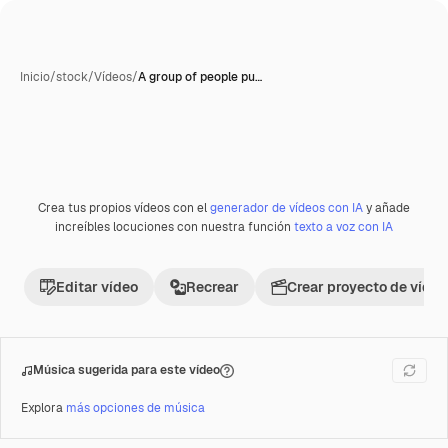
Inicio
/
stock
/
Vídeos
/
A group of people pu…
Crea tus propios vídeos con el
generador de vídeos con IA
y añade
Premium
increíbles locuciones con nuestra función
texto a voz con IA
Editar vídeo
Recrear
Crear proyecto de vídeo
Música sugerida para este vídeo
Explora
más opciones de música