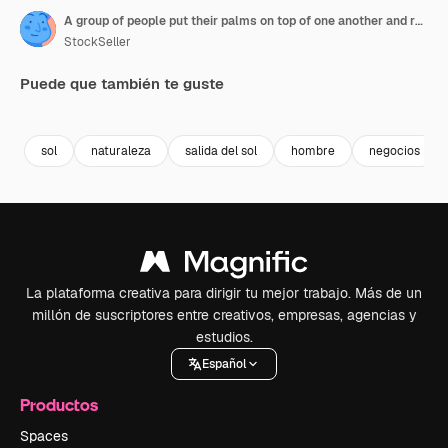
A group of people put their palms on top of one another and raise them up. Teamwork concept
StockSeller
Puede que también te guste
Premium
Premium
Premium
Premium
sol
naturaleza
salida del sol
hombre
negocios
La plataforma creativa para dirigir tu mejor trabajo. Más de un
millón de suscriptores entre creativos, empresas, agencias y
estudios.
Español
Productos
Spaces