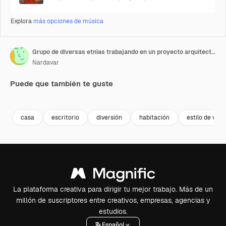
Explora
más opciones de música
Grupo de diversas etnias trabajando en un proyecto arquitectónico
Nardavar
Puede que también te guste
Premium
Premium
Premium
Premium
casa
escritorio
diversión
habitación
estilo de vida
La plataforma creativa para dirigir tu mejor trabajo. Más de un
millón de suscriptores entre creativos, empresas, agencias y
estudios.
Español