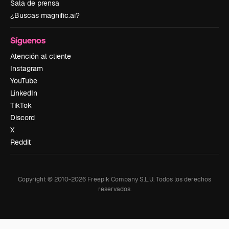
Sala de prensa
¿Buscas magnific.ai?
Síguenos
Atención al cliente
Instagram
YouTube
LinkedIn
TikTok
Discord
X
Reddit
Copyright © 2010-
2026
Freepik Company S.L.U.
Todos los derechos
reservados
.