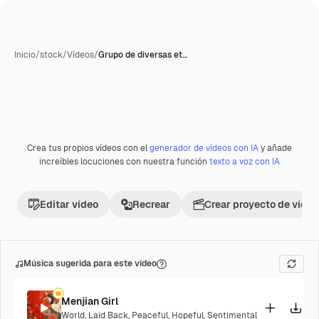
Inicio
/
stock
/
Vídeos
/
Grupo de diversas et…
Crea tus propios vídeos con el
generador de vídeos con IA
y añade
Premium
increíbles locuciones con nuestra función
texto a voz con IA
Editar vídeo
Recrear
Crear proyecto de vídeo
Música sugerida para este vídeo
Menjian Girl
World
,
Laid Back
,
Peaceful
,
Hopeful
,
Sentimental