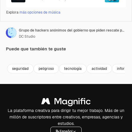
Explora
más opciones de música
Grupo de hackers anónimos del gobierno que piden rescate por secretos de estado
DC Studio
Puede que también te guste
Premium
Premium
Premium
Premium
seguridad
peligroso
tecnología
actividad
informac
La plataforma creativa para dirigir tu mejor trabajo. Más de un
millón de suscriptores entre creativos, empresas, agencias y
estudios.
Español