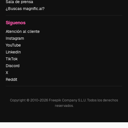
Sala de prensa
¿Buscas magnific.ai?
Síguenos
Atención al cliente
Instagram
YouTube
LinkedIn
TikTok
Discord
X
Reddit
Copyright © 2010-
2026
Freepik Company S.L.U.
Todos los derechos
reservados
.