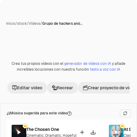
Inicio
/
stock
/
Vídeos
/
Grupo de hackers anó…
Crea tus propios vídeos con el
generador de vídeos con IA
y añade
Premium
increíbles locuciones con nuestra función
texto a voz con IA
Editar vídeo
Recrear
Crear proyecto de vídeo
Música sugerida para este vídeo
The Chosen One
At Da
Cinematic
,
Dramatic
,
Hopeful
Classic