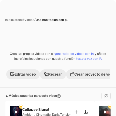
Inicio
/
stock
/
Vídeos
/
Una habitación con p…
Generada con IA
Crea tus propios vídeos con el
generador de vídeos con IA
y añade
Premium
increíbles locuciones con nuestra función
texto a voz con IA
Editar vídeo
Recrear
Crear proyecto de vídeo
Música sugerida para este vídeo
Collapse Signal
Sh
Ambient
,
Cinematic
,
Dark
,
Tension
Am