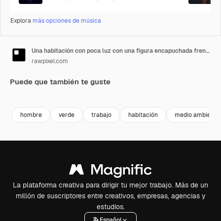
Explora
más opciones de música
Una habitación con poca luz con una figura encapuchada frente a un ordenador, vista desde atrás
rawpixel.com
Puede que también te guste
Premium
Premium
Generado por IA
Premium
Premium
Generado p
hombre
verde
trabajo
habitación
medio ambiente
La plataforma creativa para dirigir tu mejor trabajo. Más de un
millón de suscriptores entre creativos, empresas, agencias y
estudios.
Español