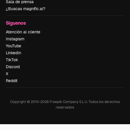
Sala de prensa
¿Buscas magnific.ai?
Síguenos
Atención al cliente
Instagram
YouTube
LinkedIn
TikTok
Discord
X
Reddit
Copyright © 2010-
2026
Freepik Company S.L.U.
Todos los derechos
reservados
.