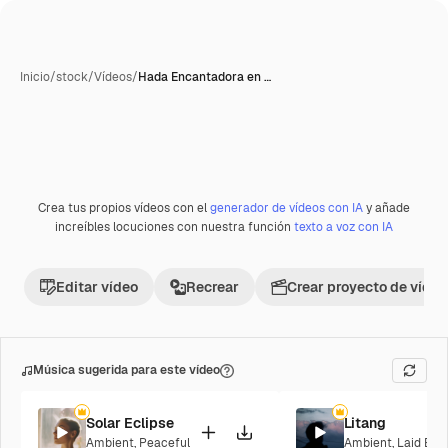
Inicio
/
stock
/
Vídeos
/
Hada Encantadora en …
Generada con IA
Crea tus propios vídeos con el
generador de vídeos con IA
y añade
Premium
increíbles locuciones con nuestra función
texto a voz con IA
Editar vídeo
Recrear
Crear proyecto de vídeo
Música sugerida para este vídeo
Solar Eclipse
Litang
Ambient
,
Peaceful
Ambient
,
Laid Bac