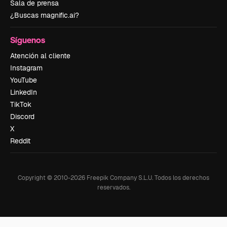
Sala de prensa
¿Buscas magnific.ai?
Síguenos
Atención al cliente
Instagram
YouTube
LinkedIn
TikTok
Discord
X
Reddit
Copyright © 2010-
2026
Freepik Company S.L.U.
Todos los derechos
reservados
.