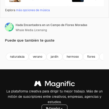
Explora
más opciones de música
Hada Encantadora en un Campo de Flores Moradas
Whale Media Licensing
Puede que también te guste
Premium
Premium
Generado por IA
Premium
Premium
Generado p
naturaleza
verano
jardín
hermoso
flores
aire
La plataforma creativa para dirigir tu mejor trabajo. Más de un
millón de suscriptores entre creativos, empresas, agencias y
estudios.
Español