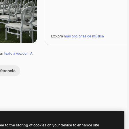
Explora
más opciones de música
ión
texto a voz con IA
ferencia
Premium
Premium
Premium
Premium
Generado por IA
ree to the storing of cookies on your device to enhance site