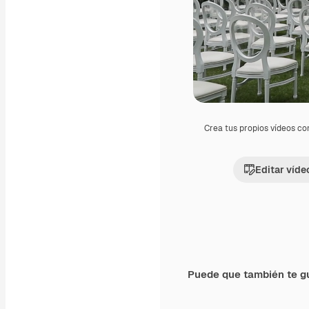
Crea tus propios vídeos co
Editar víde
Puede que también te g
Premium
Premium