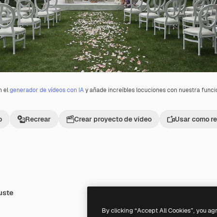
n el
generador de vídeos con IA
y añade increíbles locuciones con nuestra func
o
Recrear
Crear proyecto de vídeo
Usar como re
uste
Premium
Premium
By clicking “Accept All Cookies”, you ag