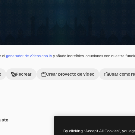
n el
generador de vídeos con IA
y añade increíbles locuciones con nuestra func
o
Recrear
Crear proyecto de vídeo
Usar como re
uste
Premium
Premium
By clicking “Accept All Cookies”, you ag