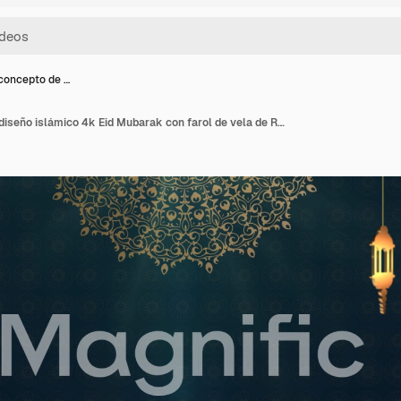
concepto de …
Hermoso concepto de diseño islámico 4k Eid Mubarak con farol de vela de Ramadán colgante y mezquita