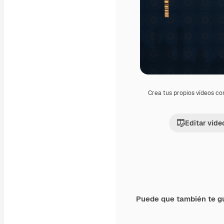
Crea tus propios vídeos co
Editar víde
Puede que también te g
Premium
Premium