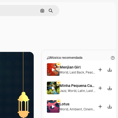
Buscar por imagen
Buscar
Música recomendada
Menjian Girl
World
,
Laid Back
,
Peaceful
,
Hopeful
,
Se
Minha Pequena Casa Rosa
Jazz
,
World
,
Latin
,
Laid Back
,
Peaceful
,
Lotus
World
,
Ambient
,
Cinematic
,
Laid Back
,
P