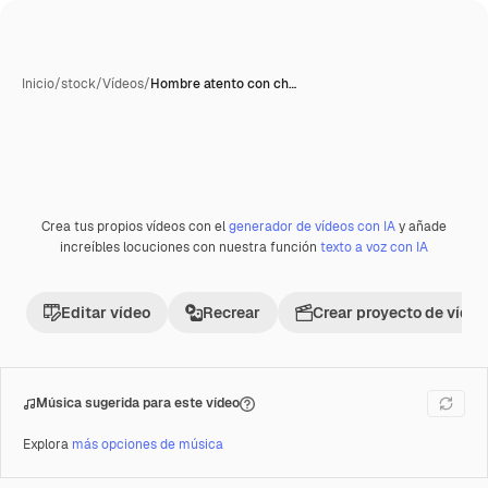
Inicio
/
stock
/
Vídeos
/
Hombre atento con ch…
Crea tus propios vídeos con el
generador de vídeos con IA
y añade
Premium
increíbles locuciones con nuestra función
texto a voz con IA
Editar vídeo
Recrear
Crear proyecto de vídeo
Música sugerida para este vídeo
Explora
más opciones de música