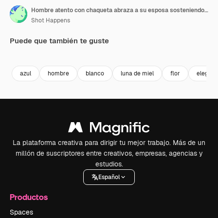
Hombre atento con chaqueta abraza a su esposa sosteniendo un ramo delicado.
Shot Happens
Puede que también te guste
Premium
Premium
azul
hombre
blanco
luna de miel
flor
elegant
La plataforma creativa para dirigir tu mejor trabajo. Más de un
millón de suscriptores entre creativos, empresas, agencias y
estudios.
Español
Productos
Spaces