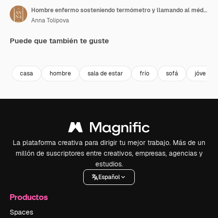
Hombre enfermo sosteniendo termómetro y llamando al médico en casa
Anna Tolipova
Puede que también te guste
Premium
Premium
Premium
Premium
casa
hombre
sala de estar
frío
sofá
jóvenes
La plataforma creativa para dirigir tu mejor trabajo. Más de un
millón de suscriptores entre creativos, empresas, agencias y
estudios.
Español
Productos
Spaces