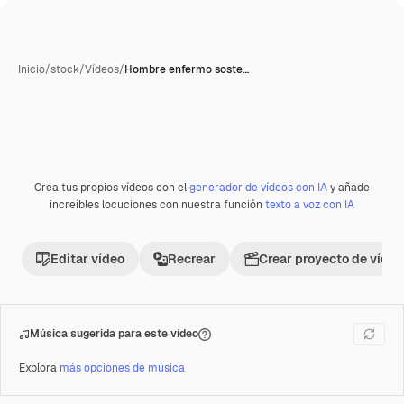
Inicio
/
stock
/
Vídeos
/
Hombre enfermo soste…
Crea tus propios vídeos con el
generador de vídeos con IA
y añade
Premium
increíbles locuciones con nuestra función
texto a voz con IA
Editar vídeo
Recrear
Crear proyecto de vídeo
Música sugerida para este vídeo
Explora
más opciones de música