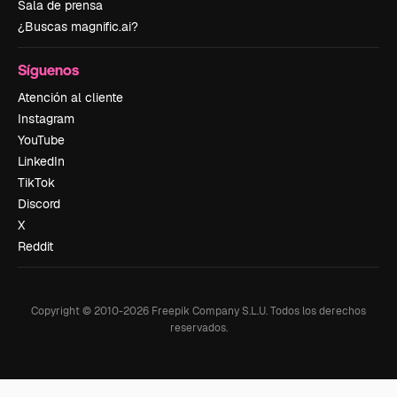
Sala de prensa
¿Buscas magnific.ai?
Síguenos
Atención al cliente
Instagram
YouTube
LinkedIn
TikTok
Discord
X
Reddit
Copyright © 2010-
2026
Freepik Company S.L.U.
Todos los derechos
reservados
.