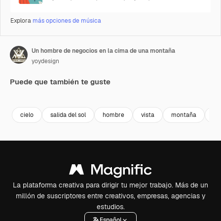
Explora
más opciones de música
Un hombre de negocios en la cima de una montaña
yoydesign
Puede que también te guste
Premium
Premium
Premium
Premium
cielo
salida del sol
hombre
vista
montaña
pu
La plataforma creativa para dirigir tu mejor trabajo. Más de un
millón de suscriptores entre creativos, empresas, agencias y
estudios.
Español