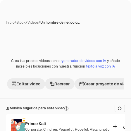
Inicio
/
stock
/
Vídeos
/
Un hombre de negocio…
Crea tus propios vídeos con el
generador de vídeos con IA
y añade
Premium
increíbles locuciones con nuestra función
texto a voz con IA
Editar vídeo
Recrear
Crear proyecto de vídeo
Música sugerida para este vídeo
Prince Kali
Corporate
,
Children
,
Peaceful
,
Hopeful
,
Melancholic