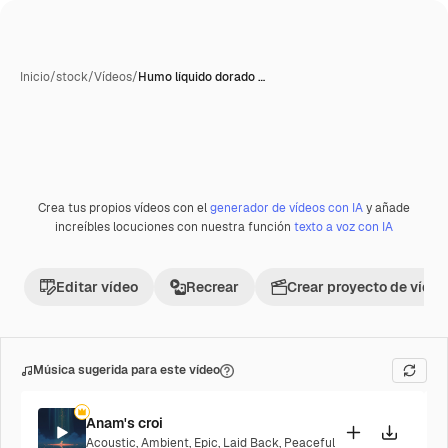
Inicio
/
stock
/
Vídeos
/
Humo líquido dorado …
Crea tus propios vídeos con el
generador de vídeos con IA
y añade
Premium
increíbles locuciones con nuestra función
texto a voz con IA
Editar vídeo
Recrear
Crear proyecto de vídeo
Música sugerida para este vídeo
Anam's croi
Acoustic
,
Ambient
,
Epic
,
Laid Back
,
Peaceful