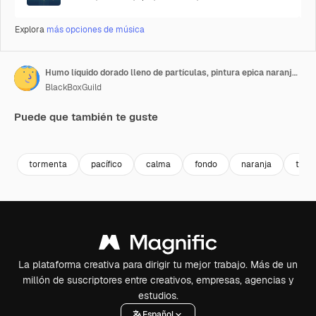
Explora
más opciones de música
Humo líquido dorado lleno de partículas, pintura epica naranja abstracta visual en cámara lenta brillante
BlackBoxGuild
Puede que también te guste
Premium
Premium
Premium
Premium
tormenta
pacífico
calma
fondo
naranja
text
La plataforma creativa para dirigir tu mejor trabajo. Más de un
millón de suscriptores entre creativos, empresas, agencias y
estudios.
Español