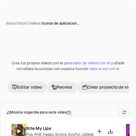
Inicio
/
stock
/
Vídeos
/
Iconos de aplicacion…
Crea tus propios vídeos con el
generador de vídeos con IA
y añade
Premium
increíbles locuciones con nuestra función
texto a voz con IA
Editar vídeo
Recrear
Crear proyecto de vídeo
Música sugerida para este vídeo
Bite My Lips
Pop
,
RnB
,
Happy
,
Groovy
,
Soulful
,
Upbeat