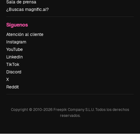
Sala de prensa
¿Buscas magnific.ai?
Síguenos
Atención al cliente
Instagram
YouTube
LinkedIn
TikTok
Discord
X
Reddit
Copyright © 2010-
2026
Freepik Company S.L.U.
Todos los derechos
reservados
.