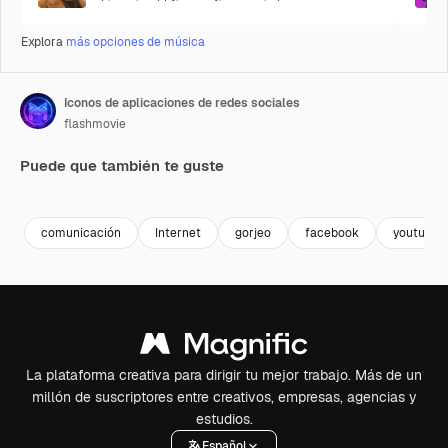
Explora
más opciones de música
Iconos de aplicaciones de redes sociales
flashmovie
Puede que también te guste
Premium
Premium
Generado por IA
Premium
Premium
comunicación
Internet
gorjeo
facebook
youtube
La plataforma creativa para dirigir tu mejor trabajo. Más de un
millón de suscriptores entre creativos, empresas, agencias y
estudios.
Español