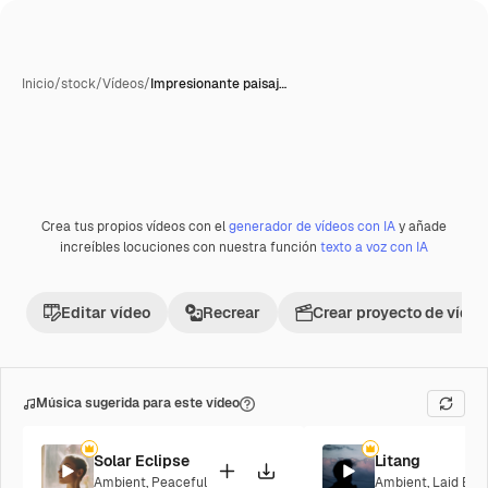
Inicio
/
stock
/
Vídeos
/
Impresionante paisaj…
Crea tus propios vídeos con el
generador de vídeos con IA
y añade
Premium
increíbles locuciones con nuestra función
texto a voz con IA
Editar vídeo
Recrear
Crear proyecto de vídeo
Música sugerida para este vídeo
Solar Eclipse
Litang
Ambient
,
Peaceful
Ambient
,
Laid Bac