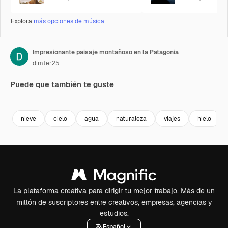
Explora
más opciones de música
Impresionante paisaje montañoso en la Patagonia
dimter25
Puede que también te guste
Premium
Premium
Premium
Premium
nieve
cielo
agua
naturaleza
viajes
hielo
La plataforma creativa para dirigir tu mejor trabajo. Más de un
millón de suscriptores entre creativos, empresas, agencias y
estudios.
Español