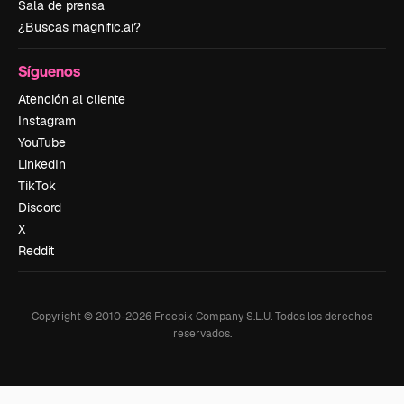
Sala de prensa
¿Buscas magnific.ai?
Síguenos
Atención al cliente
Instagram
YouTube
LinkedIn
TikTok
Discord
X
Reddit
Copyright © 2010-
2026
Freepik Company S.L.U.
Todos los derechos
reservados
.