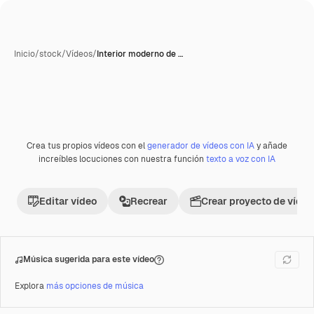
Inicio
/
stock
/
Vídeos
/
Interior moderno de …
Generada con IA
Crea tus propios vídeos con el
generador de vídeos con IA
y añade
Premium
increíbles locuciones con nuestra función
texto a voz con IA
Editar vídeo
Recrear
Crear proyecto de vídeo
Música sugerida para este vídeo
Explora
más opciones de música