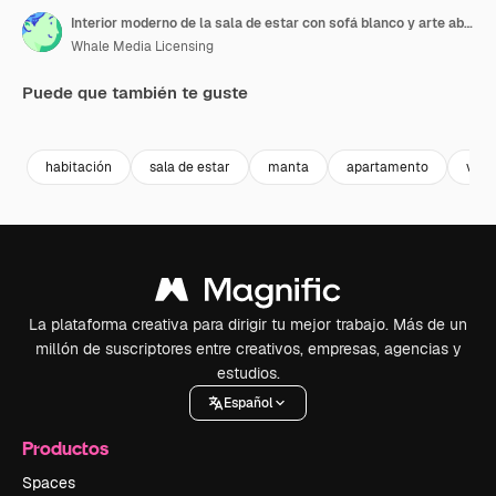
Interior moderno de la sala de estar con sofá blanco y arte abstracto
Whale Media Licensing
Puede que también te guste
Premium
Premium
Premium
Premium
Generado p
habitación
sala de estar
manta
apartamento
vent
La plataforma creativa para dirigir tu mejor trabajo. Más de un
millón de suscriptores entre creativos, empresas, agencias y
estudios.
Español
Productos
Spaces