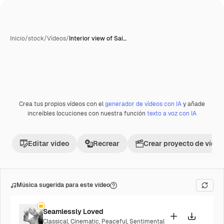
Inicio
/
stock
/
Vídeos
/
Interior view of Sai…
Crea tus propios vídeos con el
generador de vídeos con IA
y añade
Premium
increíbles locuciones con nuestra función
texto a voz con IA
Editar vídeo
Recrear
Crear proyecto de vídeo
Música sugerida para este vídeo
Seamlessly Loved
Classical
,
Cinematic
,
Peaceful
,
Sentimental