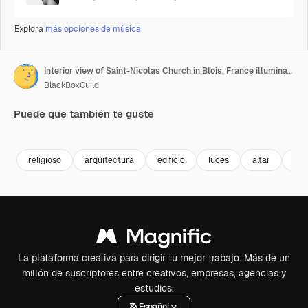
Explora
más opciones de música
Interior view of Saint-Nicolas Church in Blois, France illuminated with lights. Romanesque style church.
BlackBoxGuild
Puede que también te guste
Premium
Premium
Premium
Premium
religioso
arquitectura
edificio
luces
altar
igle
La plataforma creativa para dirigir tu mejor trabajo. Más de un
millón de suscriptores entre creativos, empresas, agencias y
estudios.
Español