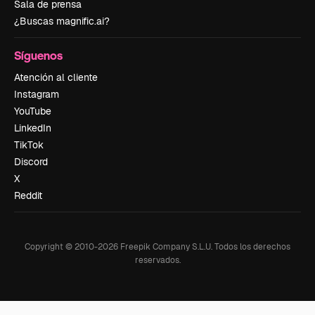
Sala de prensa
¿Buscas magnific.ai?
Síguenos
Atención al cliente
Instagram
YouTube
LinkedIn
TikTok
Discord
X
Reddit
Copyright © 2010-
2026
Freepik Company S.L.U.
Todos los derechos
reservados
.