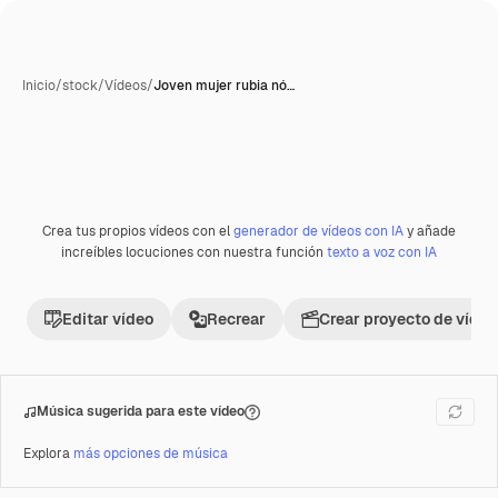
Inicio
/
stock
/
Vídeos
/
Joven mujer rubia nó…
Crea tus propios vídeos con el
generador de vídeos con IA
y añade
Premium
increíbles locuciones con nuestra función
texto a voz con IA
Editar vídeo
Recrear
Crear proyecto de vídeo
Música sugerida para este vídeo
Explora
más opciones de música