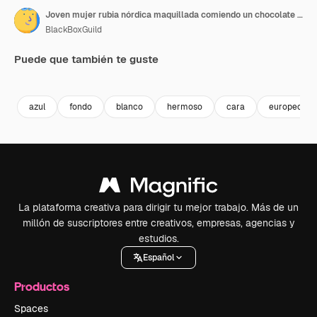
Joven mujer rubia nórdica maquillada comiendo un chocolate de forma sugerente en un estudio, en una toma de primer plano.
BlackBoxGuild
Puede que también te guste
Premium
Premium
Premium
Premium
azul
fondo
blanco
hermoso
cara
europeo
La plataforma creativa para dirigir tu mejor trabajo. Más de un
millón de suscriptores entre creativos, empresas, agencias y
estudios.
Español
Productos
Spaces