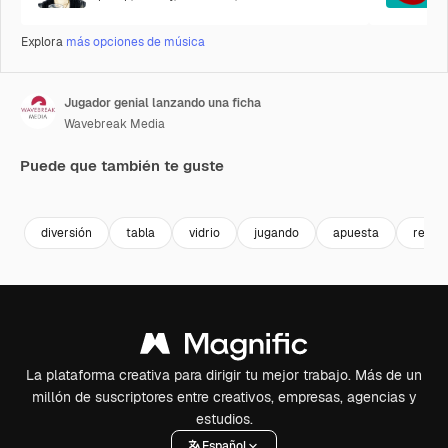
Explora
más opciones de música
Jugador genial lanzando una ficha
Wavebreak Media
Puede que también te guste
Premium
Premium
Premium
Premium
diversión
tabla
vidrio
jugando
apuesta
recre
La plataforma creativa para dirigir tu mejor trabajo. Más de un
millón de suscriptores entre creativos, empresas, agencias y
estudios.
Español