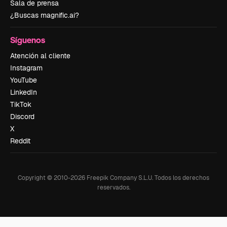
Sala de prensa
¿Buscas magnific.ai?
Síguenos
Atención al cliente
Instagram
YouTube
LinkedIn
TikTok
Discord
X
Reddit
Copyright © 2010-
2026
Freepik Company S.L.U.
Todos los derechos
reservados
.