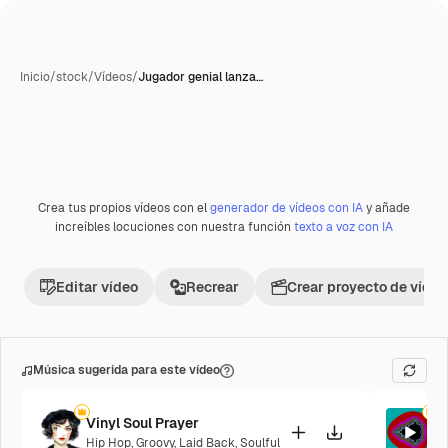
Inicio
/
stock
/
Vídeos
/
Jugador genial lanza…
Crea tus propios vídeos con el
generador de vídeos con IA
y añade
Premium
increíbles locuciones con nuestra función
texto a voz con IA
Editar vídeo
Recrear
Crear proyecto de vídeo
Música sugerida para este vídeo
Vinyl Soul Prayer
D
Hip Hop
,
Groovy
,
Laid Back
,
Soulful
El