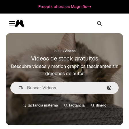
Freepik ahora es Magnific
Toggle menu
Magnific
/
Inicio
Vídeos
Vídeos de stock gratuitos
Descubre vídeos y motion graphics fascinantes sin
derechos de autor
Buscar po
lactancia materna
lactancia
dinero