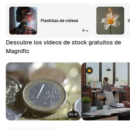
Plantillas de vídeos
G
Ir
Descubre los vídeos de stock gratuitos de
Magnific
Premium
Premium
00:18