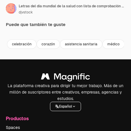
Letras del día mundial de la salud con lista de comprobación y cardio cardíaco
djvstock
Puede que también te guste
Premium
Premium
Premium
Premium
celebración
corazón
asistencia sanitaria
médico
La plataforma creativa para dirigir tu mejor trabajo. Más de un
millón de suscriptores entre creativos, empresas, agencias y
estudios.
Español
Productos
Spaces