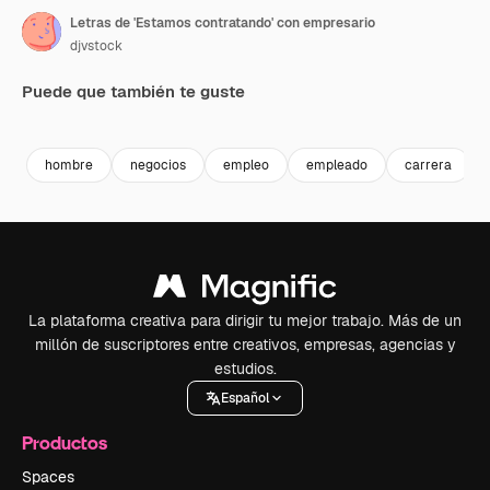
Letras de 'Estamos contratando' con empresario
djvstock
Puede que también te guste
Premium
Premium
Premium
Premium
hombre
negocios
empleo
empleado
carrera
La plataforma creativa para dirigir tu mejor trabajo. Más de un
millón de suscriptores entre creativos, empresas, agencias y
estudios.
Español
Productos
Spaces