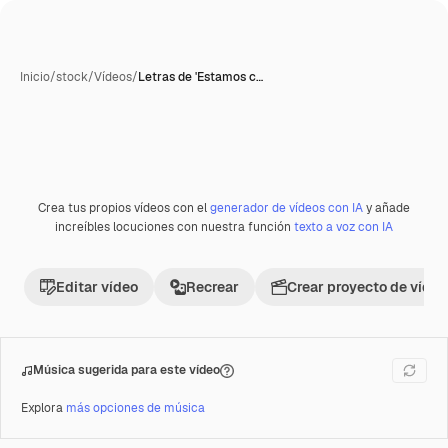
Inicio
/
stock
/
Vídeos
/
Letras de 'Estamos c…
Crea tus propios vídeos con el
generador de vídeos con IA
y añade
Premium
increíbles locuciones con nuestra función
texto a voz con IA
Editar vídeo
Recrear
Crear proyecto de vídeo
Música sugerida para este vídeo
Explora
más opciones de música