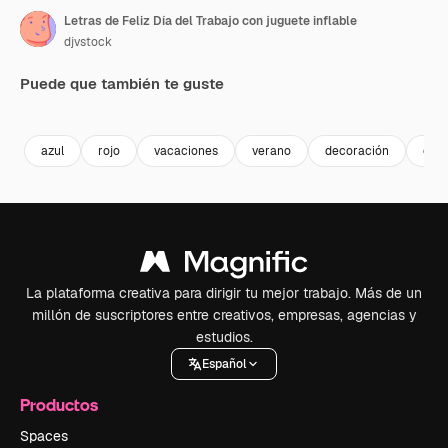
Letras de Feliz Día del Trabajo con juguete inflable
djvstock
Puede que también te guste
Premium
Premium
Premium
Premium
azul
rojo
vacaciones
verano
decoración
cele
La plataforma creativa para dirigir tu mejor trabajo. Más de un
millón de suscriptores entre creativos, empresas, agencias y
estudios.
Español
Productos
Spaces