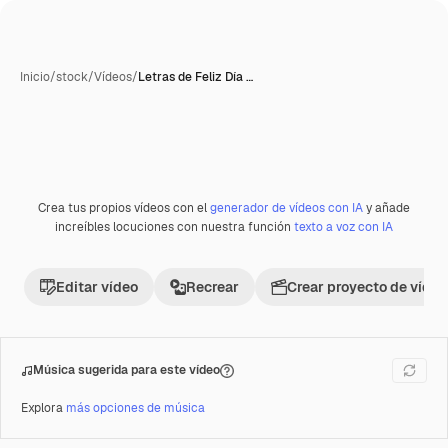
Inicio
/
stock
/
Vídeos
/
Letras de Feliz Día …
Crea tus propios vídeos con el
generador de vídeos con IA
y añade
Premium
increíbles locuciones con nuestra función
texto a voz con IA
Editar vídeo
Recrear
Crear proyecto de vídeo
Música sugerida para este vídeo
Explora
más opciones de música