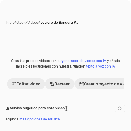
Inicio
/
stock
/
Vídeos
/
Letrero de Bandera P…
Crea tus propios vídeos con el
generador de vídeos con IA
y añade
Premium
increíbles locuciones con nuestra función
texto a voz con IA
Editar vídeo
Recrear
Crear proyecto de vídeo
Música sugerida para este vídeo
Explora
más opciones de música