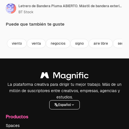
Letrero de Bandera Pluma ABIERTO. Mástil de bandera exterior para gasolinera
BT Stock
Puede que también te guste
Premium
Premium
Premium
Premium
viento
venta
negocios
signo
aire libre
servici
La plataforma creativa para dirigir tu mejor trabajo. Más de un
millón de suscriptores entre creativos, empresas, agencias y
estudios.
Español
Productos
Spaces