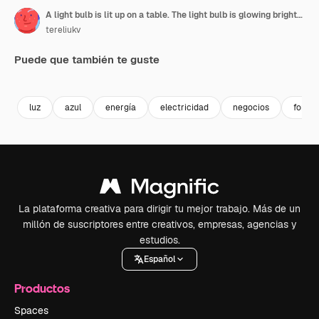
A light bulb is lit up on a table. The light bulb is glowing brightly and is surrounded by a colorful background
tereliukv
Puede que también te guste
Premium
Premium
Generado por IA
Premium
Premium
Generado p
luz
azul
energía
electricidad
negocios
fondo
La plataforma creativa para dirigir tu mejor trabajo. Más de un
millón de suscriptores entre creativos, empresas, agencias y
estudios.
Español
Productos
Spaces