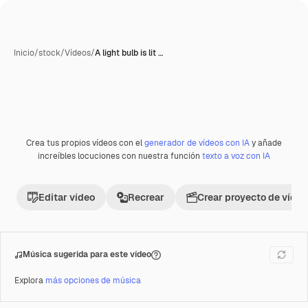
Inicio
/
stock
/
Vídeos
/
A light bulb is lit …
Generada con IA
Crea tus propios vídeos con el
generador de vídeos con IA
y añade
Premium
increíbles locuciones con nuestra función
texto a voz con IA
Editar vídeo
Recrear
Crear proyecto de vídeo
Música sugerida para este vídeo
Explora
más opciones de música