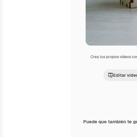
Crea tus propios vídeos co
Editar víde
Puede que también te g
Premium
Premium