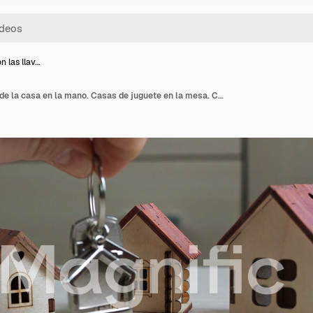
n las llav…
Llavero con las llaves de la casa en la mano. Casas de juguete en la mesa. Compra de bienes raíces. Transacción inmobiliaria