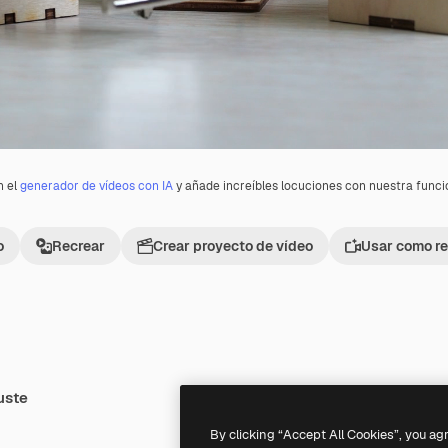
n el
generador de vídeos con IA
y añade increíbles locuciones con nuestra func
o
Recrear
Crear proyecto de vídeo
Usar como re
uste
Premium
Premium
By clicking “Accept All Cookies”, you ag