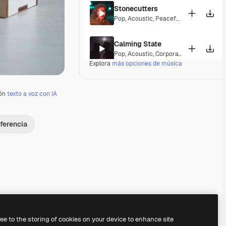
Stonecutters
Pop
,
Acoustic
,
Peaceful
,
Hopeful
,
Melan
Calming State
Pop
,
Acoustic
,
Corporate
,
Laid Back
,
Pe
Explora
más opciones de música
Parguito
Pop
,
Acoustic
,
Happy
,
Groovy
,
Laid Back
ión
texto a voz con IA
If I Lose Myself Dancing
ferencia
Pop
,
Acoustic
,
Reggae
,
Groovy
,
Laid Ba
Gentle Rains
Acoustic
,
Laid Back
,
Peaceful
,
Hopeful
,
Her Beautiful Garden
Acoustic
,
Cinematic
,
Laid Back
,
Peacef
Premium
Premium
Premium
Premium
ree to the storing of cookies on your device to enhance site