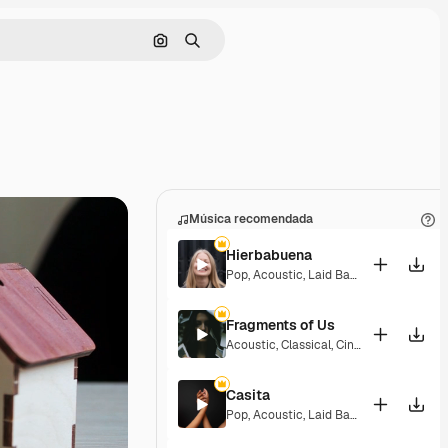
Buscar por imagen
Buscar
Música recomendada
Hierbabuena
Pop
,
Acoustic
,
Laid Back
,
Peaceful
,
Hop
Fragments of Us
Acoustic
,
Classical
,
Cinematic
,
Dramati
Casita
Pop
,
Acoustic
,
Laid Back
,
Peaceful
,
Hop