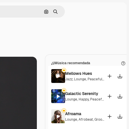
Buscar por imagen
Buscar
Música recomendada
Mellows Hues
Jazz
,
Lounge
,
Peaceful
,
Playful
Galactic Serenity
Lounge
,
Happy
,
Peaceful
Afroama
Lounge
,
Afrobeat
,
Groovy
,
Peaceful
,
Sou