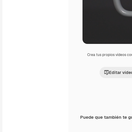
Crea tus propios vídeos co
Editar víde
Puede que también te g
Premium
Premium