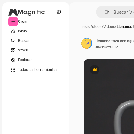
Crear
Inicio
/
stock
/
Vídeos
/
Llenando 
Inicio
Buscar
Llenando taza con agua
BlackBoxGuild
Stock
Explorar
Todas las herramientas
Premium