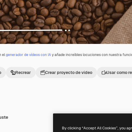
n el
generador de vídeos con IA
y añade increíbles locuciones con nuestra func
o
Recrear
Crear proyecto de vídeo
Usar como re
uste
Premium
Premium
By clicking “Accept All Cookies”, you ag