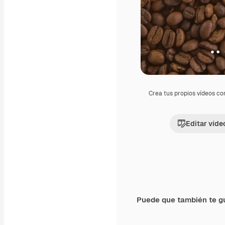
Crea tus propios vídeos co
Editar víde
Puede que también te g
Premium
Premium