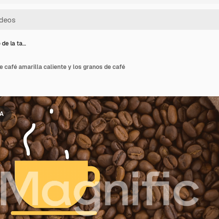
o de la ta…
de café amarilla caliente y los granos de café
IA