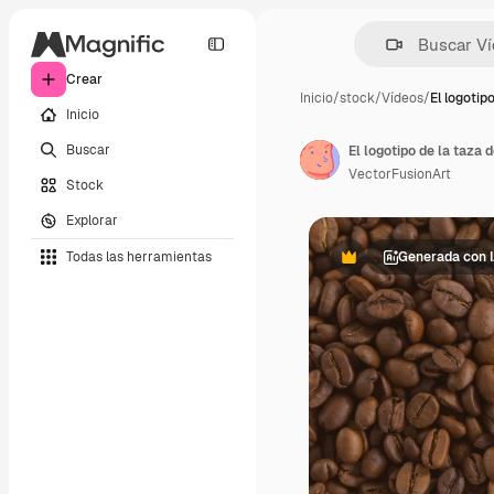
Crear
Inicio
/
stock
/
Vídeos
/
El logotip
Inicio
Buscar
El logotipo de la taza 
VectorFusionArt
Stock
Explorar
Todas las herramientas
Generada con 
Premium