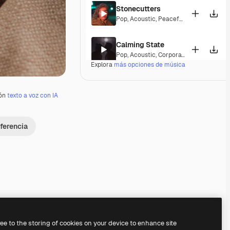
Stonecutters
Pop
,
Acoustic
,
Peaceful
,
Hopeful
,
Melan
Calming State
Pop
,
Acoustic
,
Corporate
,
Laid Back
,
Pe
Explora
más opciones de música
Parguito
Pop
,
Acoustic
,
Happy
,
Groovy
,
Laid Back
ión
texto a voz con IA
If I Lose Myself Dancing
ferencia
Pop
,
Acoustic
,
Reggae
,
Groovy
,
Laid Ba
Gentle Rains
Acoustic
,
Laid Back
,
Peaceful
,
Hopeful
,
Her Beautiful Garden
Acoustic
,
Cinematic
,
Laid Back
,
Peacef
Premium
Premium
ree to the storing of cookies on your device to enhance site