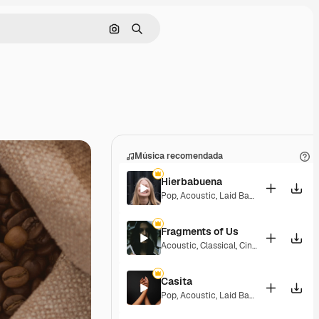
Buscar por imagen
Buscar
Música recomendada
Hierbabuena
Pop
,
Acoustic
,
Laid Back
,
Peaceful
,
Hop
Fragments of Us
Acoustic
,
Classical
,
Cinematic
,
Dramati
Casita
Pop
,
Acoustic
,
Laid Back
,
Peaceful
,
Hop