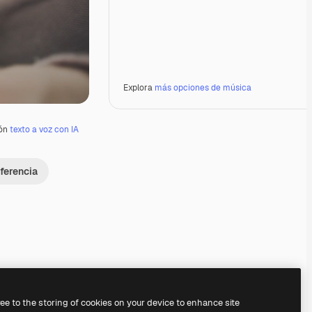
Explora
más opciones de música
ión
texto a voz con IA
ferencia
ree to the storing of cookies on your device to enhance site