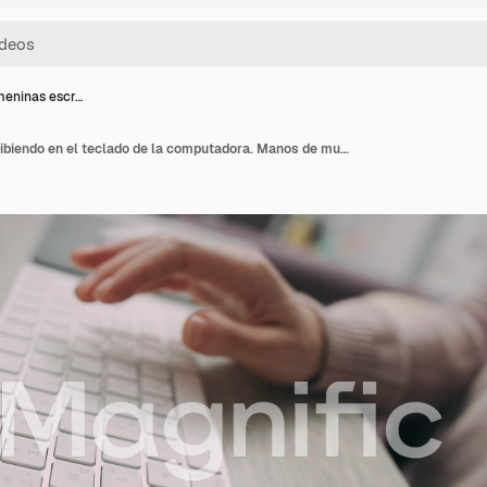
eninas escr…
Manos femeninas escribiendo en el teclado de la computadora. Manos de mujer enviando mensajes en el teléfono móvil.