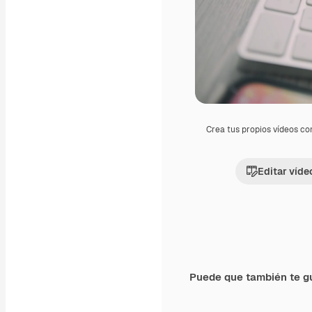
Crea tus propios vídeos co
Editar víde
Puede que también te g
Premium
Premium