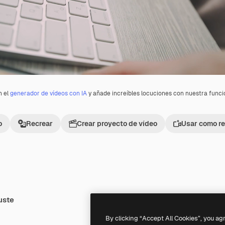
n el
generador de vídeos con IA
y añade increíbles locuciones con nuestra func
o
Recrear
Crear proyecto de vídeo
Usar como re
uste
Premium
Premium
By clicking “Accept All Cookies”, you ag