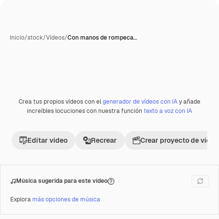
Inicio
/
stock
/
Vídeos
/
Con manos de rompeca…
Crea tus propios vídeos con el
generador de vídeos con IA
y añade
Premium
increíbles locuciones con nuestra función
texto a voz con IA
Editar vídeo
Recrear
Crear proyecto de vídeo
Música sugerida para este vídeo
Explora
más opciones de música