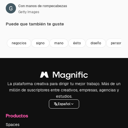
Con manos de rompecabezas
Getty Images
Puede que también te guste
Premium
Premium
Premium
Premium
negocios
signo
mano
éxito
diseño
personas
La plataforma creativa para dirigir tu mejor trabajo. Más de un
millón de suscriptores entre creativos, empresas, agencias y
estudios.
Español
Productos
Spaces