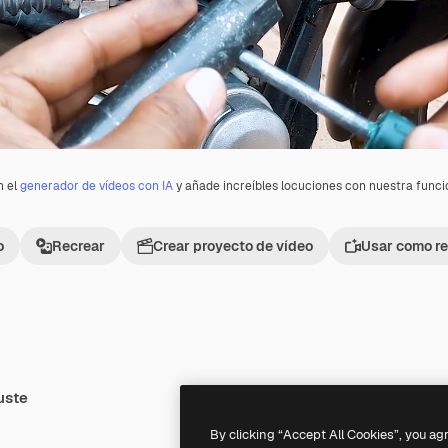
n el
generador de vídeos con IA
y añade increíbles locuciones con nuestra func
o
Recrear
Crear proyecto de vídeo
Usar como re
uste
Premium
Premium
By clicking “Accept All Cookies”, you ag