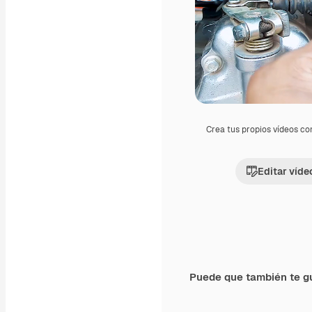
Crea tus propios vídeos co
Editar víde
Puede que también te g
Premium
Premium