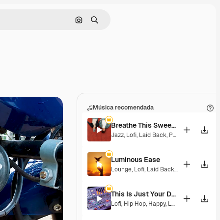
Buscar por imagen
Buscar
Música recomendada
Breathe This Sweet Moment
Jazz
,
Lofi
,
Laid Back
,
Peaceful
,
Sentime
Luminous Ease
Lounge
,
Lofi
,
Laid Back
,
Hopeful
This Is Just Your Dream
Lofi
,
Hip Hop
,
Happy
,
Laid Back
,
Peacefu