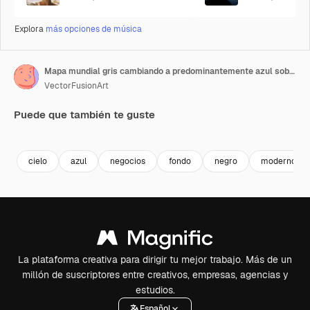
Explora
más opciones de música
Mapa mundial gris cambiando a predominantemente azul sobre un fondo negro
VectorFusionArt
Puede que también te guste
Premium
Premium
Generado por IA
Premium
Premium
Generado p
cielo
azul
negocios
fondo
negro
moderno
La plataforma creativa para dirigir tu mejor trabajo. Más de un
millón de suscriptores entre creativos, empresas, agencias y
estudios.
Español