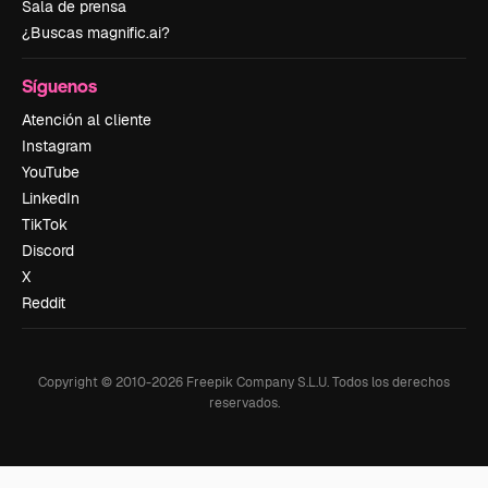
Sala de prensa
¿Buscas magnific.ai?
Síguenos
Atención al cliente
Instagram
YouTube
LinkedIn
TikTok
Discord
X
Reddit
Copyright © 2010-
2026
Freepik Company S.L.U.
Todos los derechos
reservados
.