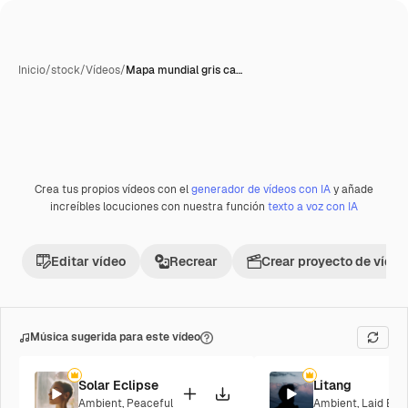
Inicio
/
stock
/
Vídeos
/
Mapa mundial gris ca…
Generada con IA
Crea tus propios vídeos con el
generador de vídeos con IA
y añade
Premium
increíbles locuciones con nuestra función
texto a voz con IA
Editar vídeo
Recrear
Crear proyecto de vídeo
Música sugerida para este vídeo
Solar Eclipse
Litang
Ambient
,
Peaceful
Ambient
,
Laid Bac