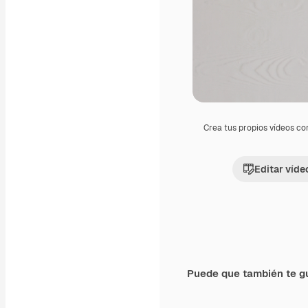
Crea tus propios vídeos co
Editar víde
Puede que también te g
Premium
Premium
Generado por IA