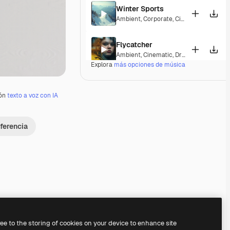
Winter Sports
Ambient
,
Corporate
,
Cinematic
,
Peacefu
Flycatcher
Ambient
,
Cinematic
,
Dramatic
,
Peacefu
Explora
más opciones de música
Vostoc
Ambient
,
Cinematic
,
Dramatic
,
Laid Bac
ión
texto a voz con IA
Mirage Lounge
ferencia
Lounge
,
Ambient
,
Laid Back
,
Peaceful
Valleys And Peaks
Ambient
,
Peaceful
,
Hopeful
,
Melancholi
Radiant Peace
Electronic
,
Ambient
,
Happy
,
Peaceful
Premium
Premium
Generado por IA
Premium
Premium
Generado por IA
ree to the storing of cookies on your device to enhance site