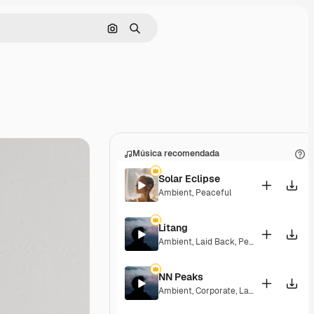
Buscar por imagen
Buscar
Música recomendada
Solar Eclipse
Ambient
,
Peaceful
Litang
Ambient
,
Laid Back
,
Peaceful
,
Hopeful
NN Peaks
Ambient
,
Corporate
,
Laid Back
,
Peacefu