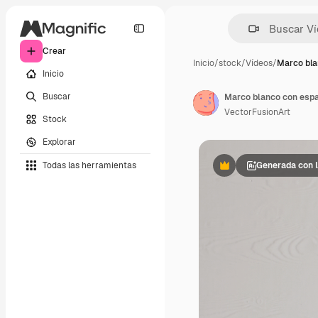
Crear
Inicio
/
stock
/
Vídeos
/
Marco bla
Inicio
Buscar
VectorFusionArt
Stock
Explorar
Todas las herramientas
Generada con 
Premium