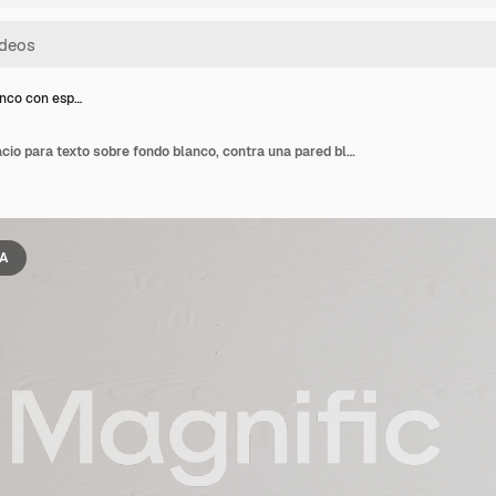
nco con esp…
Marco blanco con espacio para texto sobre fondo blanco, contra una pared blanca.
IA