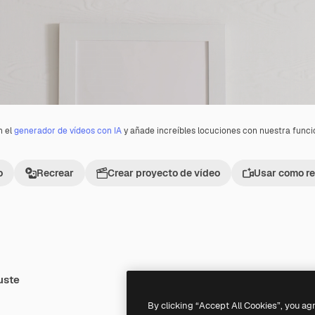
n el
generador de vídeos con IA
y añade increíbles locuciones con nuestra func
o
Recrear
Crear proyecto de vídeo
Usar como re
uste
Premium
Premium
Generado por IA
By clicking “Accept All Cookies”, you ag