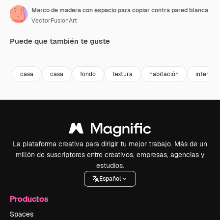
Marco de madera con espacio para copiar contra pared blanca
VectorFusionArt
Puede que también te guste
Premium
Premium
Generado por IA
Premium
Premium
Generado p
casa
casa
fondo
textura
habitación
interior
La plataforma creativa para dirigir tu mejor trabajo. Más de un
millón de suscriptores entre creativos, empresas, agencias y
estudios.
Español
Productos
Spaces