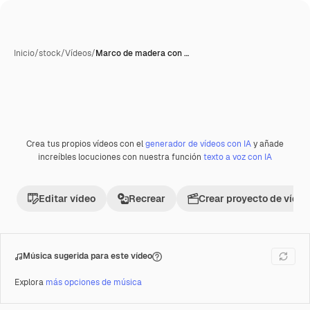
Inicio
/
stock
/
Vídeos
/
Marco de madera con …
Generada con IA
Crea tus propios vídeos con el
generador de vídeos con IA
y añade
Premium
increíbles locuciones con nuestra función
texto a voz con IA
Editar vídeo
Recrear
Crear proyecto de vídeo
Música sugerida para este vídeo
Explora
más opciones de música