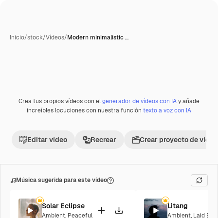
Inicio
/
stock
/
Vídeos
/
Modern minimalistic …
Crea tus propios vídeos con el
generador de vídeos con IA
y añade
Premium
increíbles locuciones con nuestra función
texto a voz con IA
Editar vídeo
Recrear
Crear proyecto de vídeo
Música sugerida para este vídeo
Solar Eclipse
Litang
Ambient
,
Peaceful
Ambient
,
Laid Bac