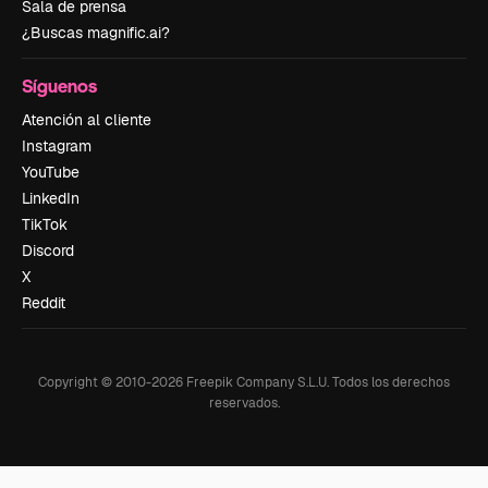
Sala de prensa
¿Buscas magnific.ai?
Síguenos
Atención al cliente
Instagram
YouTube
LinkedIn
TikTok
Discord
X
Reddit
Copyright © 2010-
2026
Freepik Company S.L.U.
Todos los derechos
reservados
.