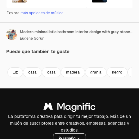
Explora
más opciones de música
Modern minimalistic bathroom interior design with grey stone tiles, black furniture, eucalyptus in glass vase, round mirror. Aesthetic simple interior design concept.
Eugene Gorun
Puede que también te guste
Premium
Premium
Premium
Premium
luz
casa
casa
madera
granja
negro
isla
La plataforma creativa para dirigir tu mejor trabajo. Más de un
millón de suscriptores entre creativos, empresas, agencias y
estudios.
Español