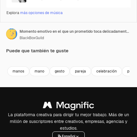
Explora
más opciones de música
Momento emotivo en el que un prometido toca delicadamente la mano de su futura novia, revelando un impresionante anillo de diamantes y una vida de promesas.
BlackBoxGuild
Puede que también te guste
Premium
Premium
Premium
Premium
manos
mano
gesto
pareja
celebración
prop
La plataforma creativa para dirigir tu mejor trabajo. Más de un
millón de suscriptores entre creativos, empresas, agencias y
estudios.
Español