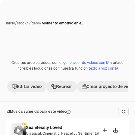
Inicio
/
stock
/
Vídeos
/
Momento emotivo en e…
Crea tus propios vídeos con el
generador de vídeos con IA
y añade
Premium
increíbles locuciones con nuestra función
texto a voz con IA
Editar vídeo
Recrear
Crear proyecto de vídeo
Música sugerida para este vídeo
Seamlessly Loved
Classical
,
Cinematic
,
Peaceful
,
Sentimental