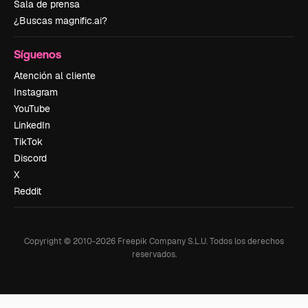
Sala de prensa
¿Buscas magnific.ai?
Síguenos
Atención al cliente
Instagram
YouTube
LinkedIn
TikTok
Discord
X
Reddit
Copyright © 2010-
2026
Freepik Company S.L.U.
Todos los derechos
reservados
.