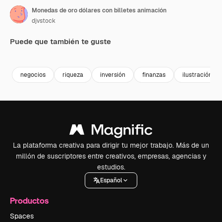
Monedas de oro dólares con billetes animación
djvstock
Puede que también te guste
Premium
Premium
Premium
Premium
negocios
riqueza
inversión
finanzas
ilustración
La plataforma creativa para dirigir tu mejor trabajo. Más de un
millón de suscriptores entre creativos, empresas, agencias y
estudios.
Español
Productos
Spaces