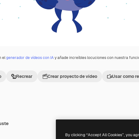
n el
generador de vídeos con IA
y añade increíbles locuciones con nuestra func
o
Recrear
Crear proyecto de vídeo
Usar como re
uste
Premium
Premium
By clicking “Accept All Cookies”, you ag