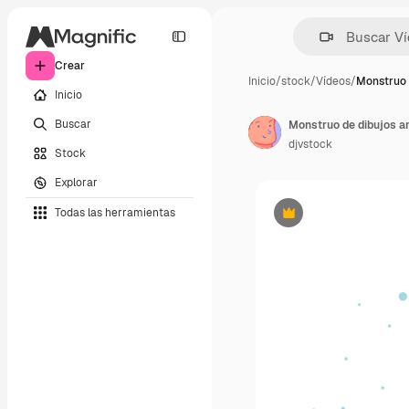
Crear
Inicio
/
stock
/
Vídeos
/
Monstruo 
Inicio
Buscar
Monstruo de dibujos a
djvstock
Stock
Explorar
Todas las herramientas
Premium