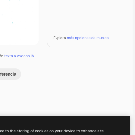
Explora
más opciones de música
ión
texto a voz con IA
ferencia
Premium
Premium
Premium
Premium
ree to the storing of cookies on your device to enhance site