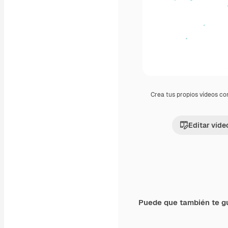
Crea tus propios vídeos co
Editar víde
Puede que también te g
Premium
Premium