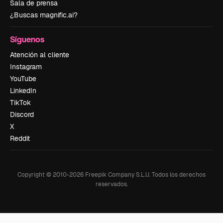
Sala de prensa
¿Buscas magnific.ai?
Síguenos
Atención al cliente
Instagram
YouTube
LinkedIn
TikTok
Discord
X
Reddit
Copyright © 2010-
2026
Freepik Company S.L.U.
Todos los derechos
reservados
.