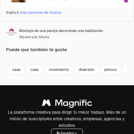
Explora
más opciones de música
Montaje de una pareja decorando una habitación
Wavebreak Media
Puede que también te guste
Premium
Premium
Premium
Premium
casa
casa
movimiento
diversión
pintura
her
La plataforma creativa para dirigir tu mejor trabajo. Más de un
millón de suscriptores entre creativos, empresas, agencias y
estudios.
Español