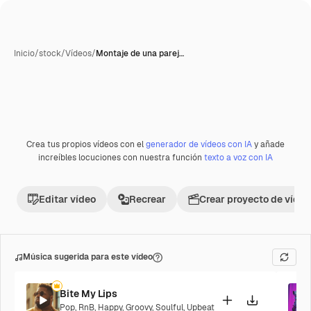
Inicio
/
stock
/
Vídeos
/
Montaje de una parej…
Crea tus propios vídeos con el
generador de vídeos con IA
y añade
Premium
increíbles locuciones con nuestra función
texto a voz con IA
Editar vídeo
Recrear
Crear proyecto de vídeo
Música sugerida para este vídeo
Bite My Lips
Pop
,
RnB
,
Happy
,
Groovy
,
Soulful
,
Upbeat