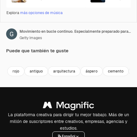
Explora
más opciones de música
Movimiento en bucle continuo. Especialmente preparado para rellenar el fondo con un patrón de ladrillos sin uniones. Ladrillos antiguos de arcilla cocida.
Getty Images
Puede que también te guste
Premium
Premium
Premium
Premium
rojo
antiguo
arquitectura
áspero
cemento
h
La plataforma creativa para dirigir tu mejor trabajo. Más de un
millón de suscriptores entre creativos, empresas, agencias y
estudios.
Español