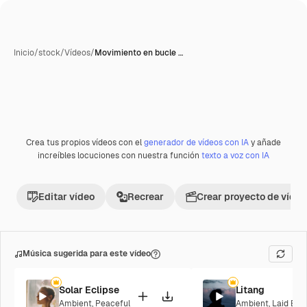
Inicio
/
stock
/
Vídeos
/
Movimiento en bucle …
Crea tus propios vídeos con el
generador de vídeos con IA
y añade
Premium
increíbles locuciones con nuestra función
texto a voz con IA
Editar vídeo
Recrear
Crear proyecto de vídeo
Música sugerida para este vídeo
Solar Eclipse
Litang
Ambient
,
Peaceful
Ambient
,
Laid Bac