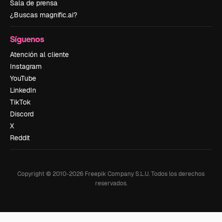
Sala de prensa
¿Buscas magnific.ai?
Síguenos
Atención al cliente
Instagram
YouTube
LinkedIn
TikTok
Discord
X
Reddit
Copyright © 2010-
2026
Freepik Company S.L.U.
Todos los derechos
reservados
.