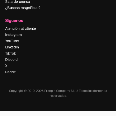
Sala de prensa
¿Buscas magnific.ai?
Síguenos
Atención al cliente
Instagram
YouTube
LinkedIn
TikTok
Discord
X
Reddit
Copyright © 2010-
2026
Freepik Company S.L.U.
Todos los derechos
reservados
.