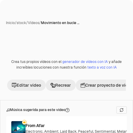
Inicio
/
stock
/
Vídeos
/
Movimiento en bucle …
Crea tus propios vídeos con el
generador de vídeos con IA
y añade
Premium
increíbles locuciones con nuestra función
texto a voz con IA
Editar vídeo
Recrear
Crear proyecto de vídeo
Música sugerida para este vídeo
From Afar
Electronic
,
Ambient
,
Laid Back
,
Peaceful
,
Sentimental
,
Melancho