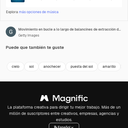
Explora
más opciones de música
Movimiento en bucle a lo largo de balancines de extracción de petróleo al anochecer
Getty Images
Puede que también te guste
Premium
Premium
Generado por IA
Premium
Premium
cielo
sol
anochecer
puesta del sol
amarillo
a
La plataforma creativa para dirigir tu mejor trabajo. Más de un
millón de suscriptores entre creativos, empresas, agencias y
estudios.
Español