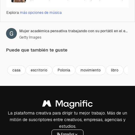
Explora
más opciones de música
Mujer académica pensativa trabajando con su portátil en el escritorio de la biblioteca, pensando en la planificación de un proyecto educativo laboral
Getty Images
Puede que también te guste
Premium
Premium
Generado por IA
Premium
Premium
casa
escritorio
Polonia
movimiento
libro
neg
La plataforma creativa para dirigir tu mejor trabajo. Más de un
millón de suscriptores entre creativos, empresas, agencias y
estudios.
Español