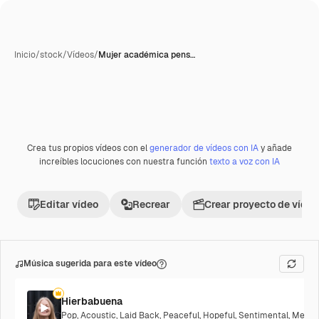
Inicio
/
stock
/
Vídeos
/
Mujer académica pens…
Crea tus propios vídeos con el
generador de vídeos con IA
y añade
Premium
increíbles locuciones con nuestra función
texto a voz con IA
Editar vídeo
Recrear
Crear proyecto de vídeo
Música sugerida para este vídeo
Hierbabuena
Pop
,
Acoustic
,
Laid Back
,
Peaceful
,
Hopeful
,
Sentimental
,
Melanc