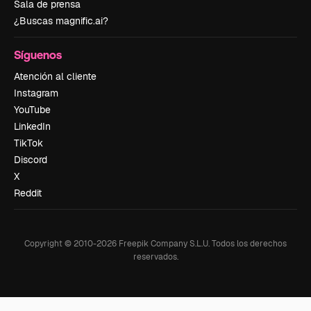
Sala de prensa
¿Buscas magnific.ai?
Síguenos
Atención al cliente
Instagram
YouTube
LinkedIn
TikTok
Discord
X
Reddit
Copyright © 2010-
2026
Freepik Company S.L.U.
Todos los derechos
reservados
.