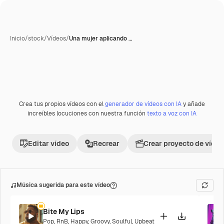
Inicio
/
stock
/
Vídeos
/
Una mujer aplicando …
Crea tus propios vídeos con el
generador de vídeos con IA
y añade
Premium
increíbles locuciones con nuestra función
texto a voz con IA
Editar vídeo
Recrear
Crear proyecto de vídeo
Música sugerida para este vídeo
Bite My Lips
Pop
,
RnB
,
Happy
,
Groovy
,
Soulful
,
Upbeat