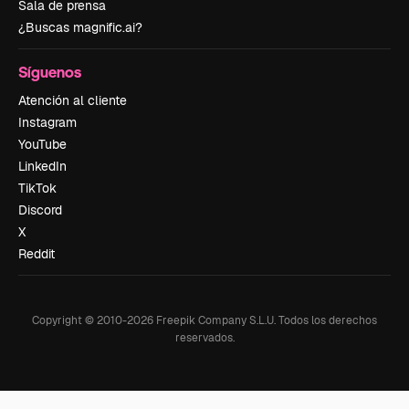
Sala de prensa
¿Buscas magnific.ai?
Síguenos
Atención al cliente
Instagram
YouTube
LinkedIn
TikTok
Discord
X
Reddit
Copyright © 2010-
2026
Freepik Company S.L.U.
Todos los derechos
reservados
.