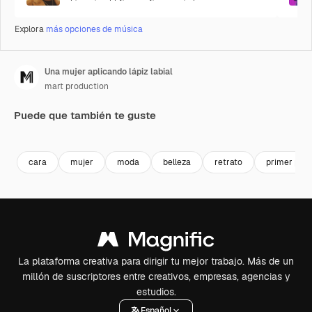
Explora
más opciones de música
Una mujer aplicando lápiz labial
mart production
Puede que también te guste
Premium
Premium
Premium
Premium
Generado p
cara
mujer
moda
belleza
retrato
primer plan
La plataforma creativa para dirigir tu mejor trabajo. Más de un
millón de suscriptores entre creativos, empresas, agencias y
estudios.
Español