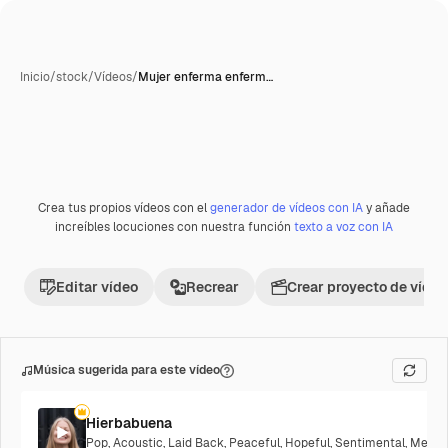
Inicio
/
stock
/
Vídeos
/
Mujer enferma enferm…
Crea tus propios vídeos con el
generador de vídeos con IA
y añade
Premium
increíbles locuciones con nuestra función
texto a voz con IA
Editar vídeo
Recrear
Crear proyecto de vídeo
Música sugerida para este vídeo
Hierbabuena
Pop
,
Acoustic
,
Laid Back
,
Peaceful
,
Hopeful
,
Sentimental
,
Melanc