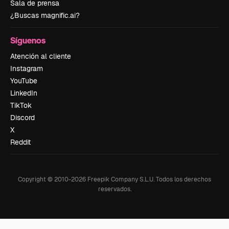
Sala de prensa
¿Buscas magnific.ai?
Síguenos
Atención al cliente
Instagram
YouTube
LinkedIn
TikTok
Discord
X
Reddit
Copyright © 2010-
2026
Freepik Company S.L.U.
Todos los derechos
reservados
.