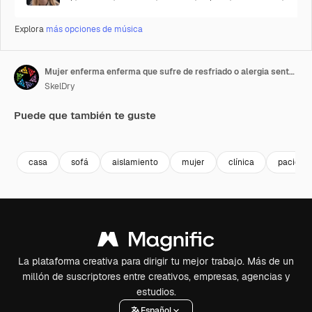
Explora
más opciones de música
Mujer enferma enferma que sufre de resfriado o alergia sentada en el sofá de casa estornuda limpia el moco en la servilleta
SkelDry
Puede que también te guste
Premium
Premium
Premium
Premium
casa
sofá
aislamiento
mujer
clínica
pacient
La plataforma creativa para dirigir tu mejor trabajo. Más de un
millón de suscriptores entre creativos, empresas, agencias y
estudios.
Español